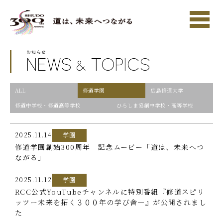
お知らせ
NEWS
TOPICS
&
ALL
修道学園
広島修道大学
修道中学校・修道高等学校
ひろしま協創中学校・高等学校
2025.11.14
学園
修道学園創始300周年 記念ムービー「道は、未来へつ
ながる」
2025.11.12
学園
RCC公式YouTubeチャンネルに特別番組『修道スピリ
ッツー未来を拓く３００年の学び舎—』が公開されまし
た