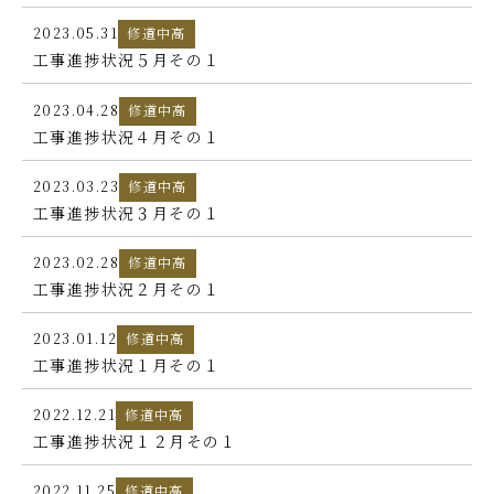
ごあいさつ
2023.05.31
修道中高
工事進捗状況５月その１
修道学園のあゆみ
2023.04.28
修道中高
300周年記念事業
工事進捗状況４月その１
300周年インタビュー・メッセージ
2023.03.23
修道中高
工事進捗状況３月その１
300周年記念ムービー
2023.02.28
修道中高
お知らせ
工事進捗状況２月その１
寄附のご案内
2023.01.12
修道中高
工事進捗状況１月その１
2022.12.21
修道中高
工事進捗状況１２月その１
2022.11.25
修道中高