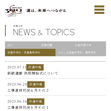
お知らせ
NEWS
TOPICS
&
ALL
修道学園
広島修道大学
修道中学校・修道高等学校
ひろしま協創中学校・高等学校
2023.07.11
修道中高
新敬道館 供用開始式について
2023.06.20
修道中高
工事進捗状況６月その２
2023.06.16
修道中高
ホーム
工事進捗状況６月その１